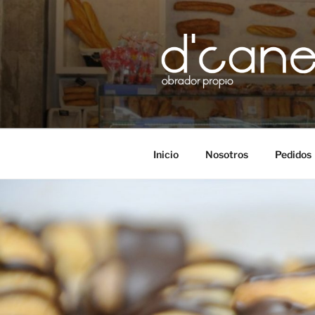
Saltar
al
contenido
D’CANELA
obrador propio
Inicio
Nosotros
Pedidos