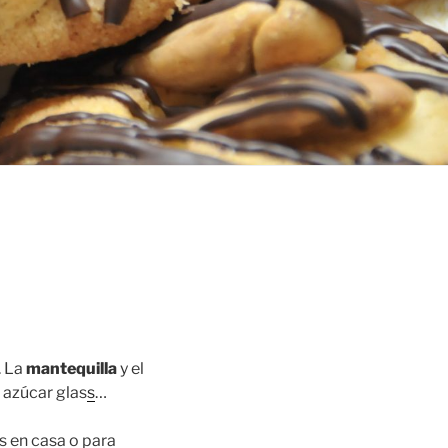
. La
mantequilla
y el
 azúcar glas
s
…
os en casa o para